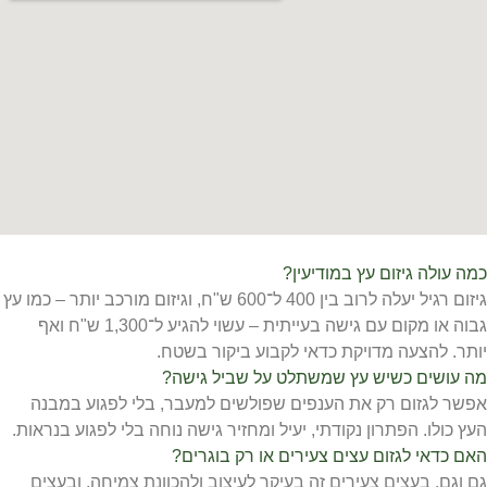
כמה עולה גיזום עץ במודיעין?
גיזום רגיל יעלה לרוב בין 400 ל־600 ש"ח, וגיזום מורכב יותר – כמו עץ
גבוה או מקום עם גישה בעייתית – עשוי להגיע ל־1,300 ש"ח ואף
יותר. להצעה מדויקת כדאי לקבוע ביקור בשטח.
מה עושים כשיש עץ שמשתלט על שביל גישה?
אפשר לגזום רק את הענפים שפולשים למעבר, בלי לפגוע במבנה
העץ כולו. הפתרון נקודתי, יעיל ומחזיר גישה נוחה בלי לפגוע בנראות.
האם כדאי לגזום עצים צעירים או רק בוגרים?
גם וגם. בעצים צעירים זה בעיקר לעיצוב ולהכוונת צמיחה, ובעצים