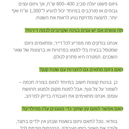
גיזום פשוט יעלה סביב 400–600 ש"ח, אך גיזום עצים
גבוהים או מורכבים במיוחד יכול להגיע ל־1,300 ש"ח ואף
יותר. להצעה מדויקת נגיע לראות את השטח.
מה עושים אם יש עצים בגינה שקרובים לכמה דירות?
אנחנו בודקים מה מפריע לכל דייר, ומתאמים גיזום
שמטפל בבעיה בלי לפגוע בפרטיות או ברצונות של שאר
השכנים. המטרה היא פתרון לכולם.
האם גיזום מתאים גם לחצרות עם שטח קטן?
כן. בגינות קטנות חשוב במיוחד לגזום בצורה חכמה –
לשמור על צל ונוף, אבל לפנות מקום ולמנוע תחושת
עומס. אנחנו מתאימים את העבודה בדיוק למרחב.
האם אפשר לגזום עץ שתוך כדי מגוננים עליו מהילדים?
בוודאי. נוכל לתאם גיזום בשעות שבהן אין ילדים בחצר,
ולגדר את האזור בזמן העבודה. הבטיחות קודמת לכל.